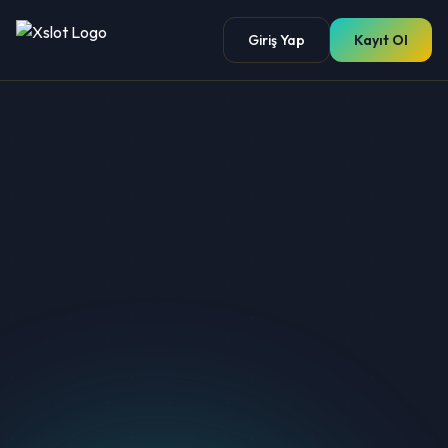
Giriş Yap
Kayıt Ol