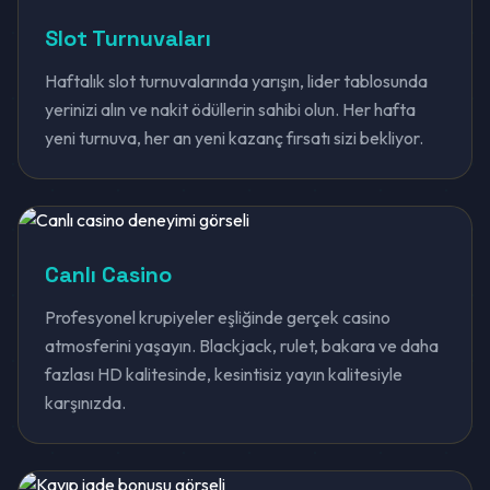
Slot Turnuvaları
Haftalık slot turnuvalarında yarışın, lider tablosunda
yerinizi alın ve nakit ödüllerin sahibi olun. Her hafta
yeni turnuva, her an yeni kazanç fırsatı sizi bekliyor.
Canlı Casino
Profesyonel krupiyeler eşliğinde gerçek casino
atmosferini yaşayın. Blackjack, rulet, bakara ve daha
fazlası HD kalitesinde, kesintisiz yayın kalitesiyle
karşınızda.